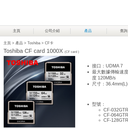
主頁
公司介紹
產品
查詢
主頁
>
產品
>
Toshiba
>
CF卡
Toshiba CF card 1000X
(CF card )
接口：UDMA 7
最大數據傳輸速度：
度 120MB/s
尺寸：36.4mm(L)×
型號：
CF-032GT
CF-064GT
CF-128GT