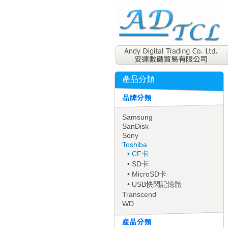
產品分類
Samsung
SanDisk
Sony
Toshiba
• CF卡
• SD卡
• MicroSD卡
• USB快閃記憶體
Transcend
WD